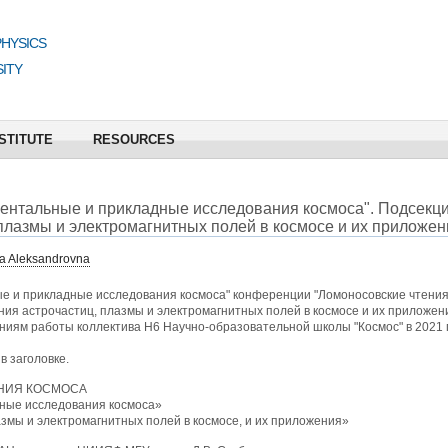
PHYSICS
ITY
STITUTE
RESOURCES
ментальные и прикладные исследования космоса". Подсекц
лазмы и электромагнитных полей в космосе и их приложен
na Aleksandrovna
ые и прикладные исследования космоса" конференции "Ломоносовские чтения 
я астрочастиц, плазмы и электромагнитных полей в космосе и их приложени
иям работы коллектива Н6 Научно-образовательной школы "Космос" в 2021 г
в заголовке.
НИЯ КОСМОСА
ные исследования космоса»
мы и электромагнитных полей в космосе, и их приложения»