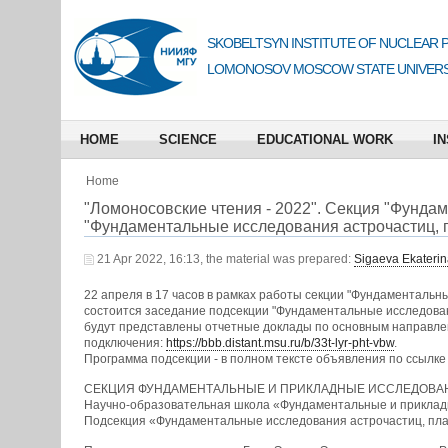
SKOBELTSYN INSTITUTE OF NUCLEAR 
LOMONOSOV MOSCOW STATE UNIVERS
HOME
SCIENCE
EDUCATIONAL WORK
IN
Home
"Ломоносовские чтения - 2022". Секция "Фунда
"Фундаментальные исследования астрочастиц, п
21 Apr 2022, 16:13, the material was prepared:
Sigaeva Ekateri
22 апреля в 17 часов в рамках работы секции "Фундаментальн
состоится заседание подсекции "Фундаментальные исследовани
будут представлены отчетные доклады по основным направлен
подключения:
https://bbb.distant.msu.ru/b/33t-lyr-pht-vbw
.
Программа подсекции - в полном тексте объявления по ссылке 
СЕКЦИЯ ФУНДАМЕНТАЛЬНЫЕ И ПРИКЛАДНЫЕ ИССЛЕДОВА
Научно-образовательная школа «Фундаментальные и приклад
Подсекция «Фундаментальные исследования астрочастиц, плаз