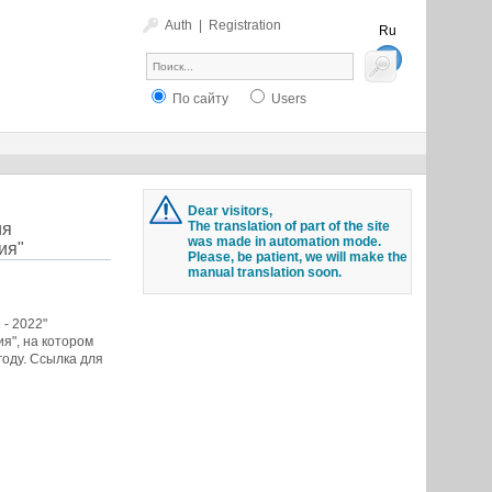
Auth
|
Registration
Ru
En
По сайту
Users
Dear visitors,
The translation of part of the site
ия
was made in automation mode.
ия"
Please, be patient, we will make the
manual translation soon.
- 2022"
я", на котором
оду. Ссылка для