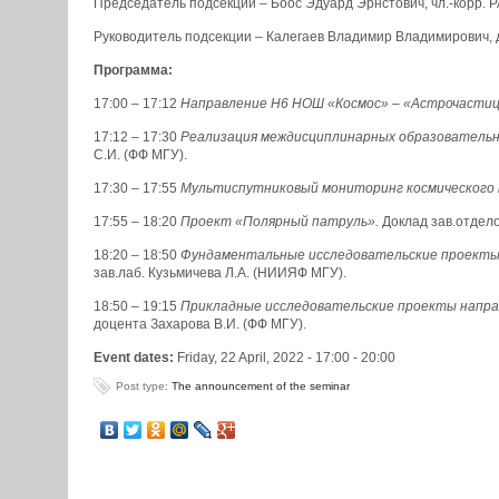
Председатель подсекции – Боос Эдуард Эрнстович, чл.-корр.
Руководитель подсекции – Калегаев Владимир Владимирович, 
Программа:
17:00 – 17:12
Направление Н6 НОШ «Космос» – «Астрочастицы,
17:12 – 17:30
Реализация междисциплинарных образовательны
С.И. (ФФ МГУ).
17:30 – 17:55
Мультиспутниковый мониторинг космического
17:55 – 18:20
Проект «Полярный патруль».
Доклад зав.отдел
18:20 – 18:50
Фундаментальные исследовательские проекты 
зав.лаб. Кузьмичева Л.А. (НИИЯФ МГУ).
18:50 – 19:15
Прикладные исследовательские проекты напра
доцента Захарова В.И. (ФФ МГУ).
Event dates:
Friday, 22 April, 2022 -
17:00
-
20:00
Post type:
The announcement of the seminar