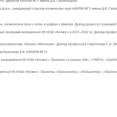
 РАН, директор НИИЯФ МГУ имени Д.В. Скобельцына
д.ф.м.н., заведующий отделом космических наук НИИЯФ МГУ имени Д.В. Ско
 космические лучи и поля» в цифрах и фактах.
Доклад доцента Сухаревой 
е программ направления Н6 НОШ «Космос» в 2021–2022 гг.
Доклад профес
 пространства. Проект «Монитор».
Доклад профессора Свертилова С.И. (Ф
ом Калегаева В.В. (НИИЯФ МГУ)
направления Н6 НОШ «Космос». Проекты «Сигналы DM», «ТАЙГА», «DarkSi
вления Н6 НОШ «Космос». Проекты «Транзиенты», «Индикатор», «Прогноз