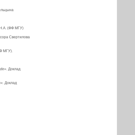
бельцына
Н.А. (ФФ МГУ)
сора Свертилова
Ф МГУ).
de».
Доклад
».
Доклад