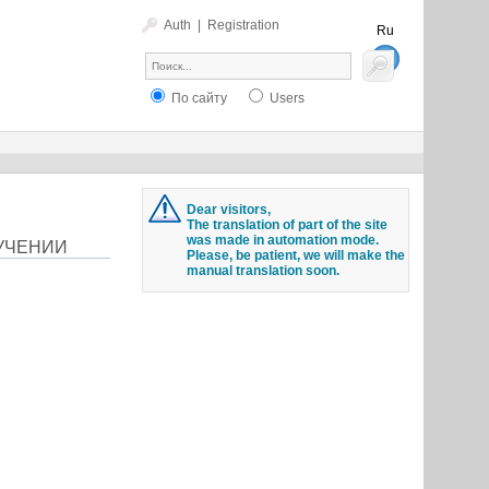
Auth
|
Registration
Ru
En
По сайту
Users
Dear visitors,
The translation of part of the site
was made in automation mode.
УЧЕНИИ
Please, be patient, we will make the
manual translation soon.