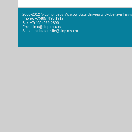
2000-2012 © Lomonosov Moscow State University Skobeltsyn Institu
Phone: +7(495) 939 1818
Fax: +7(495) 939 0896
Email: info@sinp.msu.ru
Site adminitrator: site@sinp.msu.ru