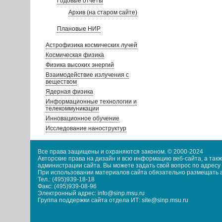
Годовые отчеты
Архив (на старом сайте)
Плановые НИР
Астрофизика космических лучей
Космическая физика
Физика высоких энергий
Взаимодействие излучения с
веществом
Ядерная физика
Информационные технологии и
телекоммуникации
Инновационное обучение
Исследование наноструктур
Все права защищены и охраняются законом. © 2000-2024
Авторские права на дизайн и всю информацию веб-сайта, а та
администрации сайта. Вы можете задать свой вопрос по адресу i
При использовании материалов сайта обязательно размещать акт
Тел.: (495)939-18-18
Факс: (495)939-08-96
Электронный адрес: info@sinp.msu.ru
Группа поддержки сайта отдела ИТ: site@sinp.msu.ru