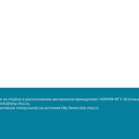
кже на подбор и расположение материалов принадлежат НИИЯФ МГУ. Использ
nfo@sinp.msu.ru.
ивную гиперссылку на источник http://www.sinp.msu.ru