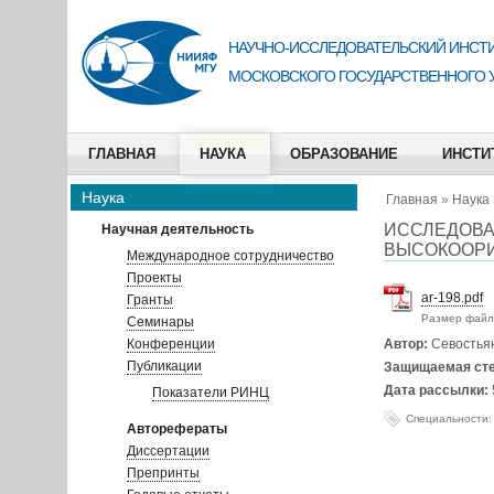
НАУЧНО-ИССЛЕДОВАТЕЛЬСКИЙ ИНСТИ
МОСКОВСКОГО ГОСУДАРСТВЕННОГО 
ГЛАВНАЯ
НАУКА
ОБРАЗОВАНИЕ
ИНСТИ
Наука
Главная
»
Наука
ИССЛЕДОВА
Научная деятельность
ВЫСОКООРИ
Международное сотрудничество
Проекты
ar-198.pdf
Гранты
Размер файл
Семинары
Конференции
Автор:
Севостья
Публикации
Защищаемая ст
Дата рассылки:
Показатели РИНЦ
Специальности:
Авторефераты
Диссертации
Препринты