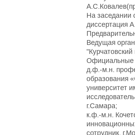
А.С.Ковалев(пр
На заседании с
диссертация А
Предварительна
Ведущая орган
"Курчатовский 
Официальные 
д.ф.-м.н. про
образования «
университет и
исследователь
г.Самара;
к.ф.-м.н. Коч
инновационных
сотрудник, г.М