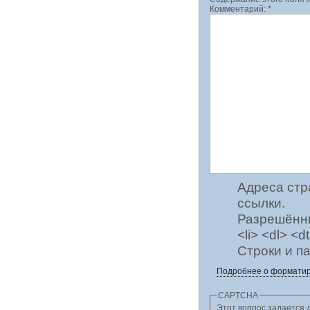
Комментарий:
*
Адреса стр
ссылки.
Разрешённые
<li> <dl> <
Строки и п
Подробнее о форматир
CAPTCHA
Этот вопрос задается для того, что