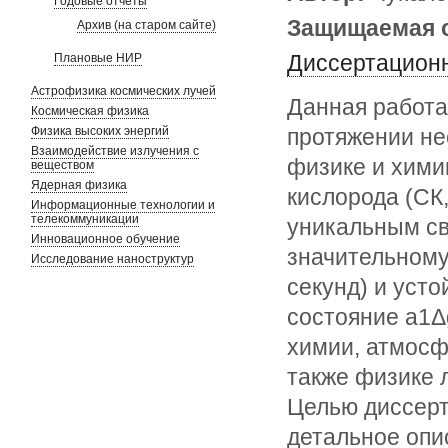
Годовые отчеты
Защищаемая 
Архив (на старом сайте)
Диссертационн
Плановые НИР
Астрофизика космических лучей
Данная работа
Космическая физика
Физика высоких энергий
протяжении не
Взаимодействие излучения с
физике и хими
веществом
Ядерная физика
кислорода (СК
Информационные технологии и
телекоммуникации
уникальным св
Инновационное обучение
значительному
Исследование наноструктур
секунд) и уст
состояние a1Δ
химии, атмосф
также физике 
Целью диссерт
детальное опи