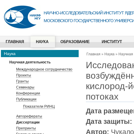
НАУЧНО-ИССЛЕДОВАТЕЛЬСКИЙ ИНСТИТУТ ЯДЕР
МОСКОВСКОГО ГОСУДАРСТВЕННОГО УНИВЕРСИ
ГЛАВНАЯ
НАУКА
ОБРАЗОВАНИЕ
ИНСТИТУТ
Наука
Главная
»
Наука
»
Научная
Исследован
Научная деятельность
Международное сотрудничество
возбуждённ
Проекты
Гранты
кислород-й
Семинары
Конференции
потоках
Публикации
Показатели РИНЦ
Дата размеще
Авторефераты
Дата защиты:
Диссертации
Препринты
Автор:
Чукало