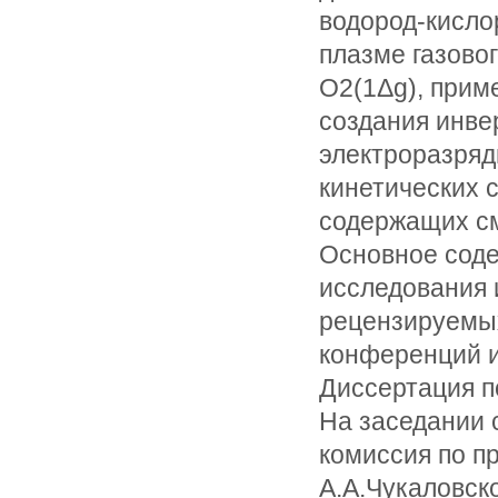
водород-кисло
плазме газовог
O2(1Δg), прим
создания инве
электроразряд
кинетических 
содержащих см
Основное соде
исследования и
рецензируемых
конференций и
Диссертация по
На заседании 
комиссия по п
А.А.Чукаловск