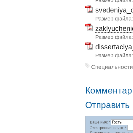
Размер файла
svedeniya_o
Размер файла
zaklyucheni
Размер файла
dissertaciy
Размер файла
Специальности
Комментар
Отправить
Ваше имя:
*
Электронная почта:
*
Содержание этого поля я