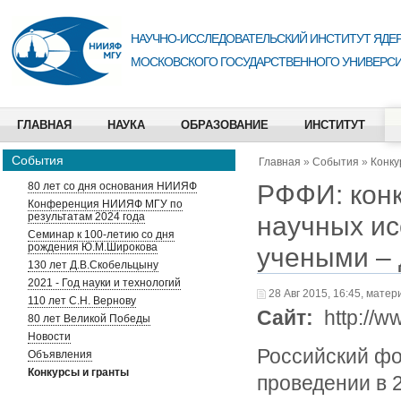
НАУЧНО-ИССЛЕДОВАТЕЛЬСКИЙ ИНСТИТУТ ЯДЕР
МОСКОВСКОГО ГОСУДАРСТВЕННОГО УНИВЕРСИ
ГЛАВНАЯ
НАУКА
ОБРАЗОВАНИЕ
ИНСТИТУТ
События
Главная
»
События
»
Конку
РФФИ: кон
80 лет со дня основания НИИЯФ
Конференция НИИЯФ МГУ по
результатам 2024 года
научных и
Семинар к 100-летию со дня
рождения Ю.М.Широкова
учеными – 
130 лет Д.В.Скобельцыну
2021 - Год науки и технологий
28 Авг 2015, 16:45, матер
110 лет С.Н. Вернову
Сайт:
http://w
80 лет Великой Победы
Новости
Российский фо
Объявления
Конкурсы и гранты
проведении в 