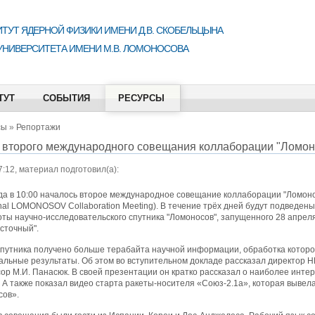
ТУТ ЯДЕРНОЙ ФИЗИКИ ИМЕНИ Д.В. СКОБЕЛЬЦЫНА
УНИВЕРСИТЕТА ИМЕНИ М.В. ЛОМОНОСОВА
ТУТ
СОБЫТИЯ
РЕСУРСЫ
сы
»
Репортажи
 второго международного совещания коллаборации "Ломон
7:12, материал подготовил(а):
да в 10:00 началось второе международное совещание коллаборации "Ломоно
onal LOMONOSOV Collaboration Meeting). В течение трёх дней будут подведены
ты научно-исследовательского спутника "Ломоносов", запущенного 28 апреля
сточный".
 спутника получено больше терабайта научной информации, обработка которо
кальные результаты. Об этом во вступительном докладе рассказал директор 
сор М.И. Панасюк. В своей презентации он кратко рассказал о наиболее инте
 А также показал видео старта ракеты-носителя «Союз-2.1а», которая вывела
сов».