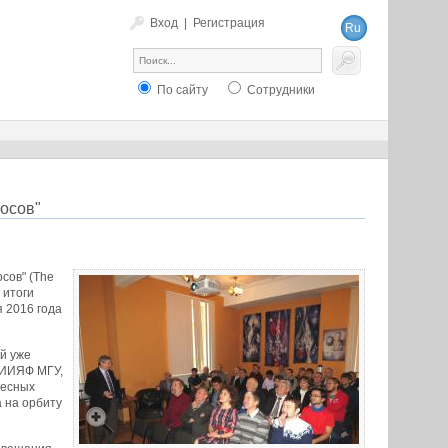
Вход
|
Регистрация
Ru
En
По сайту
Сотрудники
осов"
сов" (The
 итоги
 2016 года
й уже
НИИЯФ МГУ,
ресных
 на орбиту