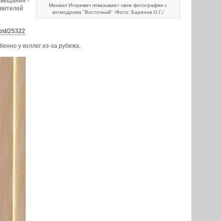
овещания -
Михаил Игоревич показывает свои фотографии с
авителей
космодрома "Восточный" /Фото: Баринов О.Г./
post/25322
енно у коллег из-за рубежа.