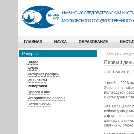
НАУЧНО-ИССЛЕДОВАТЕЛЬСКИЙ ИНСТИ
МОСКОВСКОГО ГОСУДАРСТВЕННОГО 
ГЛАВНАЯ
НАУКА
ОБРАЗОВАНИЕ
ИНСТИ
Ресурсы
Главная
»
Ресур
Первый день
Видео
Аудио
01 Ноя 2016, 1
Интернет ресурсы
WEB сайты
1 ноября 2016 го
Репортажи
Second Internati
Пресса о нас
полугодовой рабо
с космодрома "Во
Исторические обзоры
Фотоальбомы
За 6 месяцев со
сейчас дала уни
д.ф-м.н., профес
данных спутника.
спутник «Ломоно