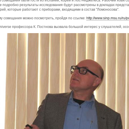
 совещания были гости из Испании, Кореи и Лос-Анджелеса. Рабочий язык с
ее подробно результаты исследования будут рассмотрены в докладах предст
рий, которые работают с приборами, входящими в состав "Ломоносова".
у совещания можно посмотреть, пройдя по ссылке:
http://www.sinp.msu.ru/ru/
verse профессора К. Постнова вызвала большой интерес у слушателей, особ