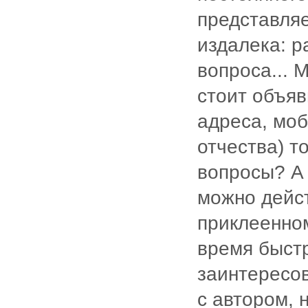
представля
издалека: р
вопроса... 
стоит объяв
адреса, мо
отчества) т
вопросы? А 
можно дейст
приклеенном
время быстр
заинтересов
с автором, 