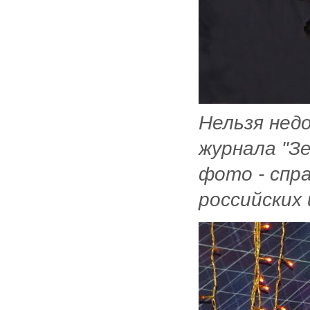
Нельзя нед
журнала "З
фото - спр
российских 