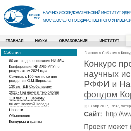
НАУЧНО-ИССЛЕДОВАТЕЛЬСКИЙ ИНСТИТУТ ЯДЕР
МОСКОВСКОГО ГОСУДАРСТВЕННОГО УНИВЕРСИ
ГЛАВНАЯ
НАУКА
ОБРАЗОВАНИЕ
ИНСТИТУТ
События
Главная
»
События
»
Конку
Конкурс пр
80 лет со дня основания НИИЯФ
Конференция НИИЯФ МГУ по
результатам 2024 года
научных и
Семинар к 100-летию со дня
рождения Ю.М.Широкова
РФФИ и На
130 лет Д.В.Скобельцыну
фондом Ко
2021 - Год науки и технологий
110 лет С.Н. Вернову
80 лет Великой Победы
13 Апр 2017, 19:37, мате
Новости
Сайт:
http://ww
Объявления
Конкурсы и гранты
Проект может 