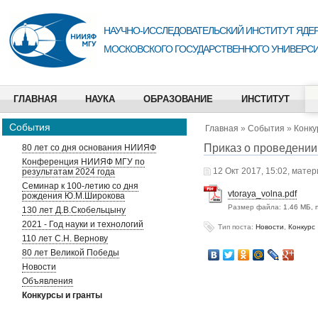
НАУЧНО-ИССЛЕДОВАТЕЛЬСКИЙ ИНСТИТУТ ЯДЕР
МОСКОВСКОГО ГОСУДАРСТВЕННОГО УНИВЕРСИ
ГЛАВНАЯ
НАУКА
ОБРАЗОВАНИЕ
ИНСТИТУТ
События
Главная
»
События
»
Конку
Приказ о проведении
80 лет со дня основания НИИЯФ
Конференция НИИЯФ МГУ по
12 Окт 2017, 15:02, матер
результатам 2024 года
Семинар к 100-летию со дня
vtoraya_volna.pdf
рождения Ю.М.Широкова
Размер файла:
1.46 МБ, 
130 лет Д.В.Скобельцыну
2021 - Год науки и технологий
Тип поста:
Новости
,
Конкурс
110 лет С.Н. Вернову
80 лет Великой Победы
Новости
Объявления
Конкурсы и гранты