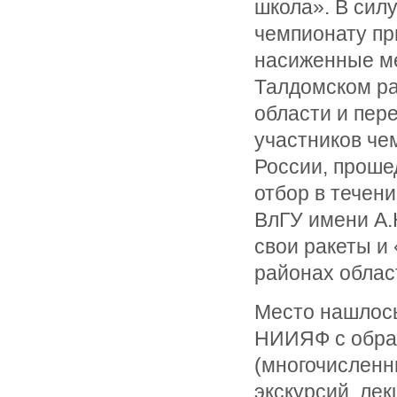
школа». В сил
чемпионату пр
насиженные ме
Талдомском р
области и пер
участников че
России, проше
отбор в течени
ВлГУ имени А.
свои ракеты и
районах облас
Место нашлось
НИИЯФ с обра
(многочисленн
экскурсий, лек