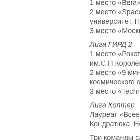
1 место «Вега
2 место «Spac
университет, П
3 место «Моск
Лига ГИРД 2
1 место «Роке
им.С.П.Королё
2 место «9 ми
космического 
3 место «Tech
Лига Коптер
Лауреат «Всев
Кондратюка, Н
Три команды с