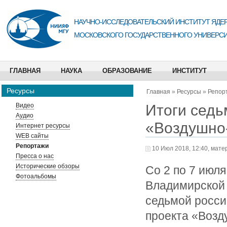
НАУЧНО-ИССЛЕДОВАТЕЛЬСКИЙ ИНСТИТУТ ЯДЕР
МОСКОВСКОГО ГОСУДАРСТВЕННОГО УНИВЕРСИ
ГЛАВНАЯ
НАУКА
ОБРАЗОВАНИЕ
ИНСТИТУТ
Ресурсы
Главная
»
Ресурсы
»
Репор
Итоги седь
Видео
Аудио
«Воздушно
Интернет ресурсы
WEB сайты
Репортажи
10 Июл 2018, 12:40, мате
Пресса о нас
Исторические обзоры
Со 2 по 7 июл
Фотоальбомы
Владимирской 
седьмой росси
проекта «Воз