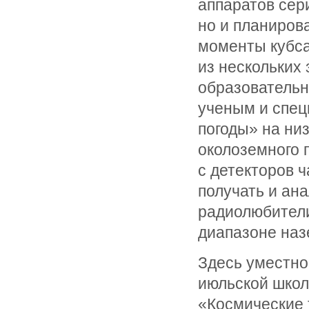
аппаратов сер
но и планиров
моменты кубса
из нескольких
образовательн
ученым и спец
погоды» на ни
околоземного 
с детекторов 
получать и ан
радиолюбители
диапазоне наз
Здесь уместно
июльской школ
«Космические 