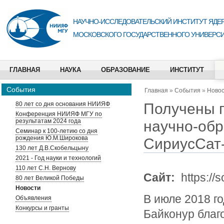
НАУЧНО-ИССЛЕДОВАТЕЛЬСКИЙ ИНСТИТУТ ЯДЕР
МОСКОВСКОГО ГОСУДАРСТВЕННОГО УНИВЕРСИ
ГЛАВНАЯ
НАУКА
ОБРАЗОВАНИЕ
ИНСТИТУТ
События
Главная
»
События
»
Ново
Получены п
80 лет со дня основания НИИЯФ
Конференция НИИЯФ МГУ по
результатам 2024 года
научно-обр
Семинар к 100-летию со дня
рождения Ю.М.Широкова
СириусСат-
130 лет Д.В.Скобельцыну
2021 - Год науки и технологий
110 лет С.Н. Вернову
Сайт:
https://
80 лет Великой Победы
Новости
В июле 2018 г
Объявления
Конкурсы и гранты
Байконур благ