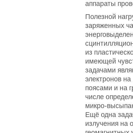
аппараты пров
Полезной нагр
заряженных ча
энерговыделен
сцинтилляцион
из пластическо
имеющей чувс
задачами явля
электронов на
поясами и на 
числе определ
микро-высыпан
Ещё одна зада
излучения на 
геомагнитных 