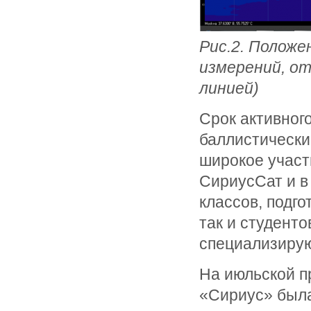
Рис.2. Положе
измерений, от
линией)
Срок активног
баллистический
широкое участ
СириусСат и в
классов, подг
так и студенто
специализирую
На июльской п
«Сириус» была