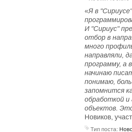
«
Я в "Сириусе
программиров
И "Сириус" пр
отбор в напра
много профил
направляли, д
программу, а 
начинаю писа
понимаю, боль
запомнится ка
обработкой и
объектов. Эт
Новиков, учас
Тип поста:
Нов