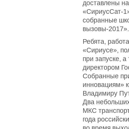
доставлены на
«СириусСат-1»
собранные шк
вызовы-2017».
Ребята, работ
«Сириусе», по
при запуске, а
директором Го
Собранные пр
инновациям» ку
Владимиру Пут
Два небольших
МКС транспорт
года российск
во время выхо