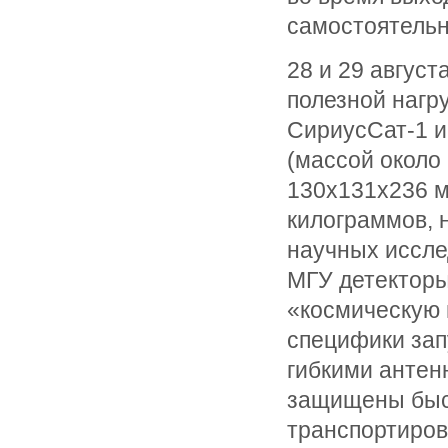
самостоятельн
28 и 29 авгус
полезной нагр
СириусСат-1 и
(массой около 
130x131x236 мм
килограммов, 
научных иссле
МГУ детекторы
«космическую 
специфики зап
гибкими антен
защищены быс
транспортиров