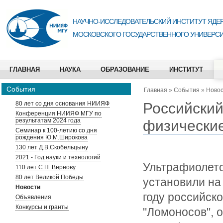
НАУЧНО-ИССЛЕДОВАТЕЛЬСКИЙ ИНСТИТУТ ЯДЕР
МОСКОВСКОГО ГОСУДАРСТВЕННОГО УНИВЕРСИ
ГЛАВНАЯ
НАУКА
ОБРАЗОВАНИЕ
ИНСТИТУТ
События
Главная
»
События
»
Ново
Российский
80 лет со дня основания НИИЯФ
Конференция НИИЯФ МГУ по
результатам 2024 года
физически
Семинар к 100-летию со дня
рождения Ю.М.Широкова
130 лет Д.В.Скобельцыну
2021 - Год науки и технологий
Ультрафиолето
110 лет С.Н. Вернову
80 лет Великой Победы
установили на
Новости
году российск
Объявления
Конкурсы и гранты
"Ломоносов", 