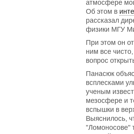
атмосфере мо
Об этом в
инт
рассказал дир
физики МГУ М
При этом он от
ним все чисто,
вопрос открыт
Панасюк объяс
всплесками ул
ученым извест
мезосфере и т
вспышки в верх
Выяснилось, ч
"Ломоносове" 