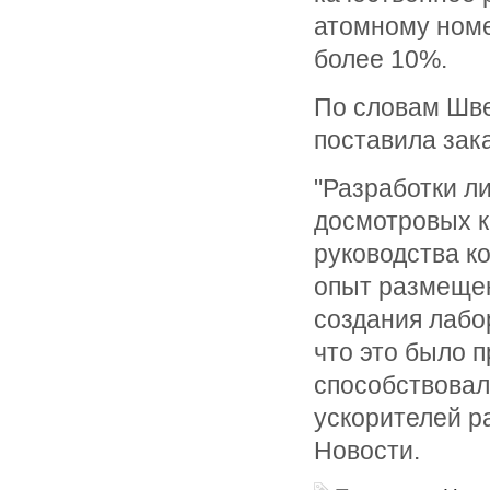
атомному номе
более 10%.
По словам Шве
поставила зак
"Разработки л
досмотровых к
руководства к
опыт размещен
создания лабо
что это было 
способствовал
ускорителей р
Новости.