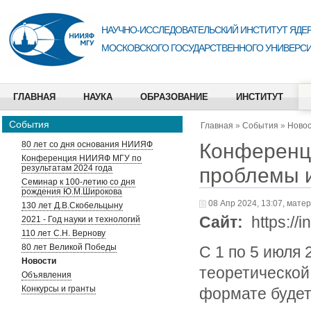
НАУЧНО-ИССЛЕДОВАТЕЛЬСКИЙ ИНСТИТУТ ЯДЕР
МОСКОВСКОГО ГОСУДАРСТВЕННОГО УНИВЕРСИ
ГЛАВНАЯ
НАУКА
ОБРАЗОВАНИЕ
ИНСТИТУТ
События
Главная
»
События
»
Ново
Конференц
80 лет со дня основания НИИЯФ
Конференция НИИЯФ МГУ по
результатам 2024 года
проблемы 
Семинар к 100-летию со дня
рождения Ю.М.Широкова
08 Апр 2024, 13:07, мате
130 лет Д.В.Скобельцыну
Сайт:
https://i
2021 - Год науки и технологий
110 лет С.Н. Вернову
80 лет Великой Победы
С 1 по 5 июля 
Новости
теоретическо
Объявления
Конкурсы и гранты
формате будет