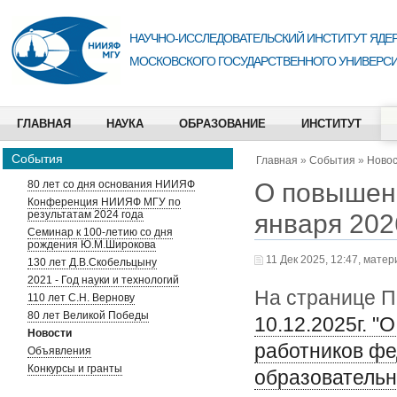
НАУЧНО-ИССЛЕДОВАТЕЛЬСКИЙ ИНСТИТУТ ЯДЕР
МОСКОВСКОГО ГОСУДАРСТВЕННОГО УНИВЕРСИ
ГЛАВНАЯ
НАУКА
ОБРАЗОВАНИЕ
ИНСТИТУТ
События
Главная
»
События
»
Ново
О повышени
80 лет со дня основания НИИЯФ
Конференция НИИЯФ МГУ по
результатам 2024 года
января 202
Семинар к 100-летию со дня
рождения Ю.М.Широкова
11 Дек 2025, 12:47, мате
130 лет Д.В.Скобельцыну
2021 - Год науки и технологий
На странице 
110 лет С.Н. Вернову
80 лет Великой Победы
10.12.2025г. 
Новости
работников фе
Объявления
Конкурсы и гранты
образовательн