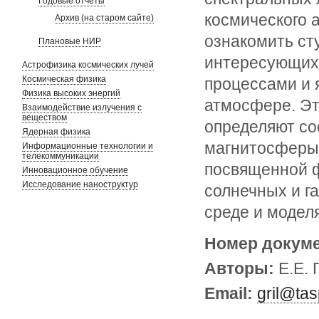
Годовые отчеты
космического 
Архив (на старом сайте)
ознакомить ст
Плановые НИР
интересующихс
Астрофизика космических лучей
Космическая физика
процессами и 
Физика высоких энергий
атмосфере. Эт
Взаимодействие излучения с
веществом
определяют со
Ядерная физика
магнитосферы.
Информационные технологии и
телекоммуникации
посвященной 
Инновационное обучение
Исследование наноструктур
солнечных и г
среде и модел
Номер докум
Авторы:
Е.Е. 
Email:
gril@ta