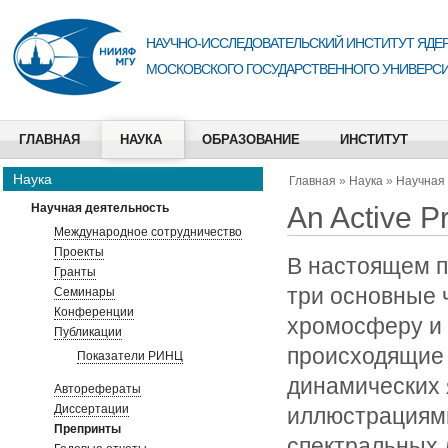
НАУЧНО-ИССЛЕДОВАТЕЛЬСКИЙ ИНСТИТУТ ЯДЕР
МОСКОВСКОГО ГОСУДАРСТВЕННОГО УНИВЕРСИ
ГЛАВНАЯ
НАУКА
ОБРАЗОВАНИЕ
ИНСТИТУТ
Наука
Главная
»
Наука
»
Научная
An Active P
Научная деятельность
Международное сотрудничество
Проекты
В настоящем п
Гранты
три основные 
Семинары
Конференции
хромосферу и 
Публикации
происходящие 
Показатели РИНЦ
динамических 
Авторефераты
Диссертации
иллюстрациям
Препринты
спектральных 