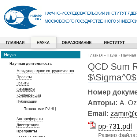
НАУЧНО-ИССЛЕДОВАТЕЛЬСКИЙ ИНСТИТУТ ЯДЕР
МОСКОВСКОГО ГОСУДАРСТВЕННОГО УНИВЕРСИ
ГЛАВНАЯ
НАУКА
ОБРАЗОВАНИЕ
ИНСТИТУТ
Наука
Главная
»
Наука
»
Научная
QCD Sum Rul
Научная деятельность
Международное сотрудничество
$\Sigma^0$ 
Проекты
Гранты
Семинары
Номер докум
Конференции
Авторы:
A. Oz
Публикации
Показатели РИНЦ
Email:
zamir@d
Авторефераты
pp-731.pdf
Диссертации
Препринты
Размер файла