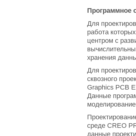
Программное 
Для проектиро
работа которы
центром с раз
вычислительны
хранения данны
Для проектиро
сквозного проек
Graphics PCB Ex
Данные програ
моделирование
Проектирование
среде CREO PR
данные проект