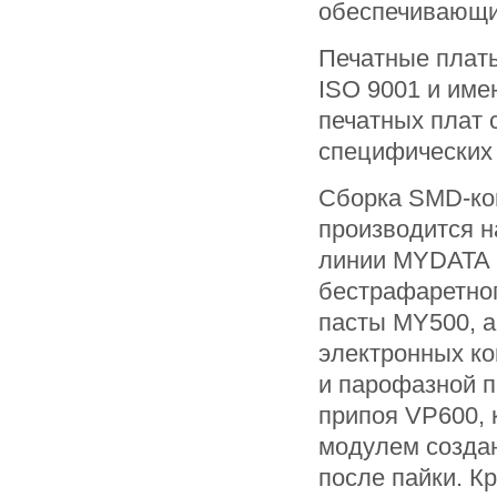
обеспечивающи
Печатные платы
ISO 9001 и име
печатных плат 
специфических 
Сборка SMD-ко
производится н
линии MYDATA .
бестрафаретног
пасты MY500, а
электронных к
и парофазной п
припоя VP600, 
модулем создан
после пайки. К