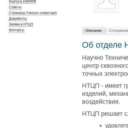
Корпуса НИИЯФ
Советы
Страница Ученого секретаря
Документы
Заявка в НТЦП
Контакты
Описание
Сотрудник
Об отделе
Научно Техниче
центр сквозног
точных электро
НТЦП - имеет г
изделий, механ
воздействия.
НТЦП решает с
удовлет