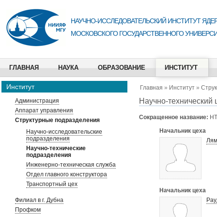
НАУЧНО-ИССЛЕДОВАТЕЛЬСКИЙ ИНСТИТУТ ЯДЕР
МОСКОВСКОГО ГОСУДАРСТВЕННОГО УНИВЕРСИ
ГЛАВНАЯ
НАУКА
ОБРАЗОВАНИЕ
ИНСТИТУТ
Институт
Главная
»
Институт
»
Стру
Научно-технический 
Администрация
Аппарат управления
Сокращенное название:
Н
Структурные подразделения
Начальник цеха
Научно-исследовательские
подразделения
Лям
Научно-технические
подразделения
Инженерно-техническая служба
Отдел главного конструктора
Транспортный цех
Начальник цеха
Филиал в г. Дубна
Рау
Профком