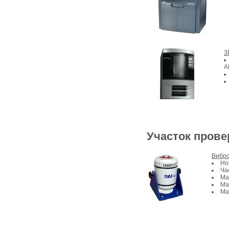
3
A
Участок прове
Вибро
Но
Ча
Ма
Ма
Ма