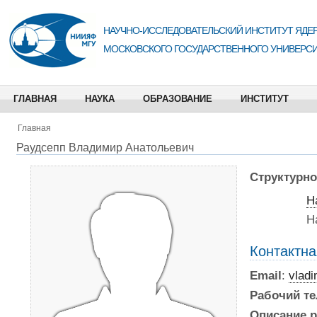
НАУЧНО-ИССЛЕДОВАТЕЛЬСКИЙ ИНСТИТУТ ЯДЕР
МОСКОВСКОГО ГОСУДАРСТВЕННОГО УНИВЕРСИ
ГЛАВНАЯ
НАУКА
ОБРАЗОВАНИЕ
ИНСТИТУТ
Главная
Раудсепп Владимир Анатольевич
Структурно
Н
Н
Контактн
Email
:
vlad
Рабочий т
Описание р