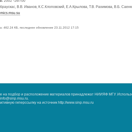
а:
2002 -16/700
браускас, В.В. Иванов, К.С.Клоповский, Е.А.Крылова, Т.В. Рахимова, В.Б. Саенк
ics.msu.su
а:
462.24 КБ, последнее обновление 23.11.2012 17:15
кже на подбор и расположение материалов принадлежат НИИЯФ МГУ. Использ
nfo@sinp.msu.ru.
ивную гиперссылку на источник http://www.sinp.msu.ru