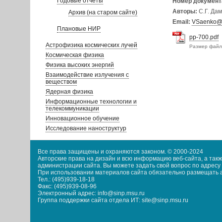
Годовые отчеты
Номер документ
Авторы:
С.Г. Дам
Архив (на старом сайте)
Email:
VSaenko@m
Плановые НИР
pp-700.pdf
Астрофизика космических лучей
Размер файл
Космическая физика
Физика высоких энергий
Взаимодействие излучения с
веществом
Ядерная физика
Информационные технологии и
телекоммуникации
Инновационное обучение
Исследование наноструктур
Все права защищены и охраняются законом. © 2000-2024
Авторские права на дизайн и всю информацию веб-сайта, а та
администрации сайта. Вы можете задать свой вопрос по адресу i
При использовании материалов сайта обязательно размещать акт
Тел.: (495)939-18-18
Факс: (495)939-08-96
Электронный адрес: info@sinp.msu.ru
Группа поддержки сайта отдела ИТ: site@sinp.msu.ru