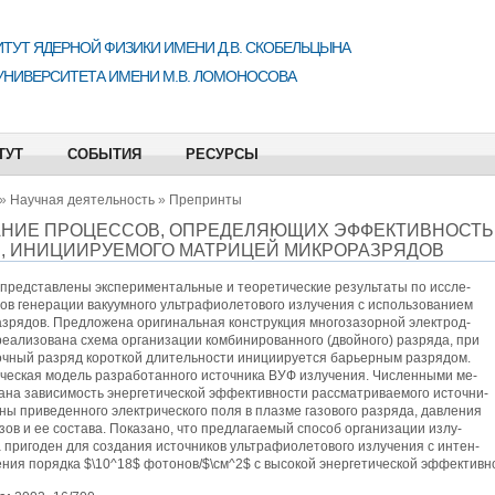
ТУТ ЯДЕРНОЙ ФИЗИКИ ИМЕНИ Д.В. СКОБЕЛЬЦЫНА
УНИВЕРСИТЕТА ИМЕНИ М.В. ЛОМОНОСОВА
ТУТ
СОБЫТИЯ
РЕСУРСЫ
»
Научная деятельность
»
Препринты
НИЕ ПРОЦЕССОВ, ОПРЕДЕЛЯЮЩИХ ЭФФЕКТИВНОСТЬ 
, ИНИЦИИРУЕМОГО МАТРИЦЕЙ МИКРОРАЗРЯДОВ
 представлены экспериментальные и теоретические результаты по иссле-
ов генерации вакуумного ультрафиолетового излучения с использованием
зрядов. Предложена оригинальная конструкция многозазорной электрод-
реализована схема организации комбинированного (двойного) разряда, при
очный разряд короткой длительности инициируется барьерным разрядом.
ческая модель разработанного источника ВУФ излучения. Численными ме-
ана зависимость энергетической эффективности рассматриваемого источни-
ны приведенного электрического поля в плазме газового разряда, давления
зов и ее состава. Показано, что предлагаемый способ организации излу-
 пригоден для создания источников ультрафиолетового излучения с интен-
ния порядка $\10^18$ фотонов/$\см^2$ с высокой энергетической эффективн