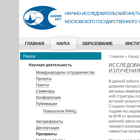
НАУЧНО-ИССЛЕДОВАТЕЛЬСКИЙ ИНСТИ
МОСКОВСКОГО ГОСУДАРСТВЕННОГО 
ГЛАВНАЯ
НАУКА
ОБРАЗОВАНИЕ
ИНСТИ
Наука
Главная
»
Наука
ИССЛЕДОВА
Научная деятельность
ИЗЛУЧЕНИЯ
Международное сотрудничество
Проекты
В данной работе
Гранты
дованию процесс
Семинары
матрицы микрора
ной структуры и 
Конференции
которой сильнот
Публикации
Создана теорети
Показатели РИНЦ
тодами исследов
ка ВУФ от величи
рабочей смеси га
Авторефераты
чающего разряда
Диссертации
сивностью излуче
Препринты